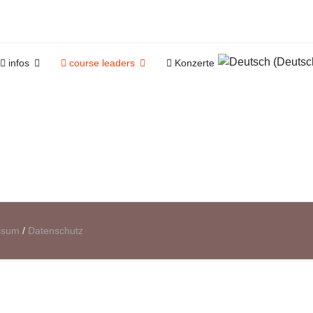
Select your langua
infos
course leaders
Konzerte
ssum
/
Datenschutz